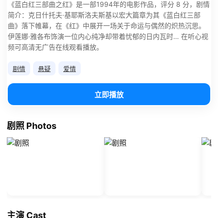
《蓝白红三部曲之红》是一部1994年的电影作品，评分 8 分，剧情
简介：克日什托夫·基耶斯洛夫斯基以宏大篇章为其《蓝白红三部
曲》落下帷幕，在《红》中展开一场关于命运与偶然的炽热沉思。
伊莲娜·雅各布饰演一位内心纯净却带着忧郁的日内瓦时… 在听心视
频可高清无广告在线观看播放。
剧情
悬疑
爱情
立即播放
剧照 Photos
主演 Cast