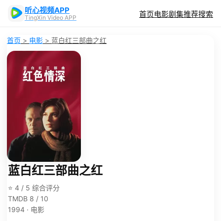
听心视频APP
首页
电影
剧集
推荐
搜索
TingXin Video APP
首页
>
电影
>
蓝白红三部曲之红
蓝白红三部曲之红
⭐ 4 / 5 综合评分
TMDB 8 / 10
1994 · 电影