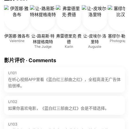
伊莲娜·雅各布
让-路易斯·特
弗雷德里克·费
让-皮埃尔·洛
塞缪尔·勒
Valentine
Photograph
林提格南特
德
里特
The Judge
Karin
Auguste
影片评价 · Comments
U101
在听心视频APP里看《蓝白红三部曲之红》，全程高清无广告体
验很棒。
U102
如果你喜欢电影，《蓝白红三部曲之红》会是不错选择。
U103