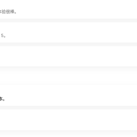
告体验很棒。
 5。
本。