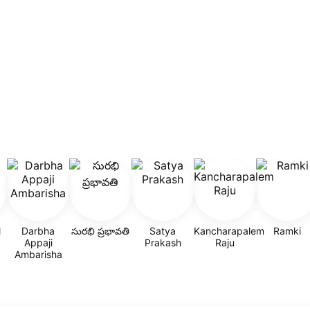
l
Darbha
సురభి ప్రభావతి
Satya
Kancharapalem
Ramki
Appaji
Prakash
Raju
Ambarisha