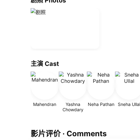
剧照 Photos
主演 Cast
Mahendran
Yashna
Neha Pathan
Sneha Ulla
Chowdary
影片评价 · Comments