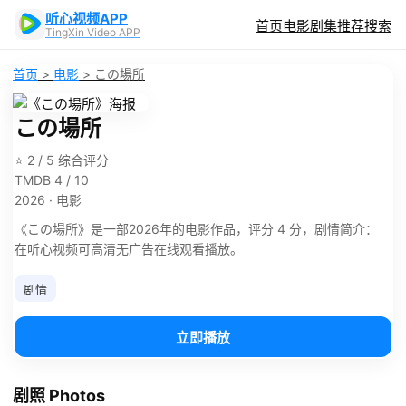
听心视频APP
首页
电影
剧集
推荐
搜索
TingXin Video APP
首页
>
电影
>
この場所
この場所
⭐ 2 / 5 综合评分
TMDB 4 / 10
2026 · 电影
《この場所》是一部2026年的电影作品，评分 4 分，剧情简介：
在听心视频可高清无广告在线观看播放。
剧情
立即播放
剧照 Photos