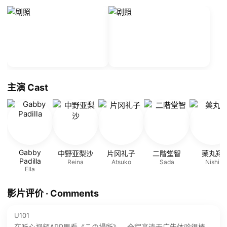
主演 Cast
Gabby
中野亚梨沙
片冈礼子
二階堂智
薬丸翔
Padilla
Reina
Atsuko
Sada
Nishi
Ella
影片评价 · Comments
U101
在听心视频APP里看《この場所》，全程高清无广告体验很棒。