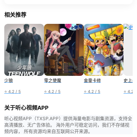
相关推荐
少狼
零之使魔
金童卡修
史上最
⭐ 4.2 / 5
⭐ 4.2 / 5
⭐ 4.2 / 5
⭐ 4.2 /
关于听心视频APP
听心视频APP（TXSP.APP）提供海量电影与剧集资源，支持全
高清播放、无广告体验。 海外用户可稳定访问，我们不存储视
频内容， 所有资源均来自互联网公开来源。