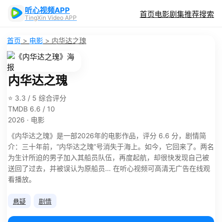
听心视频APP
首页
电影
剧集
推荐
搜索
TingXin Video APP
首页
>
电影
>
内华达之瑰
内华达之瑰
⭐ 3.3 / 5 综合评分
TMDB 6.6 / 10
2026 · 电影
《内华达之瑰》是一部2026年的电影作品，评分 6.6 分，剧情简
介：三十年前，“内华达之瑰”号消失于海上。如今，它回来了。两名
为生计所迫的男子加入其船员队伍，再度起航，却很快发现自己被
送回了过去，并被误认为原船员… 在听心视频可高清无广告在线观
看播放。
悬疑
剧情