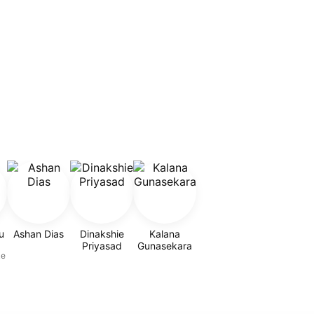
u
Ashan Dias
Dinakshie
Kalana
Priyasad
Gunasekara
ke