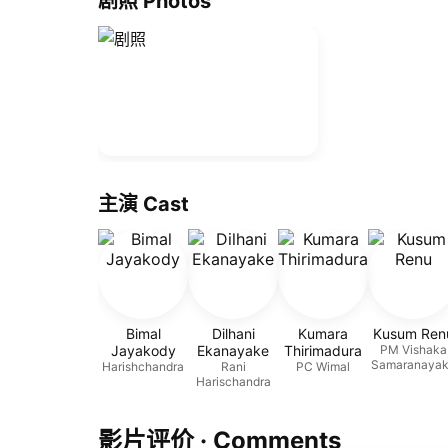
剧照 Photos
主演 Cast
Bimal
Dilhani
Kumara
Kusum Ren
Jayakody
Ekanayake
Thirimadura
PM Vishaka
Samaranaya
Harishchandra
Rani
PC Wimal
Harischandra
影片评价 · Comments