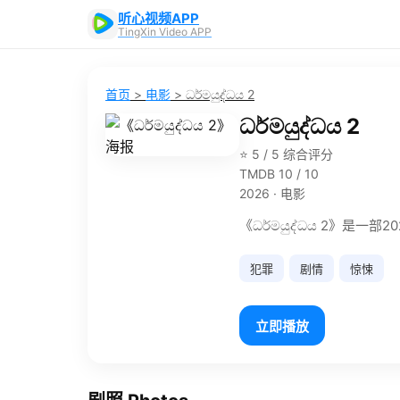
听心视频APP
TingXin Video APP
首页
>
电影
>
ධර්මයුද්ධය 2
ධර්මයුද්ධය 2
⭐ 5 / 5 综合评分
TMDB 10 / 10
2026 · 电影
《ධර්මයුද්ධය 2》
犯罪
剧情
惊悚
立即播放