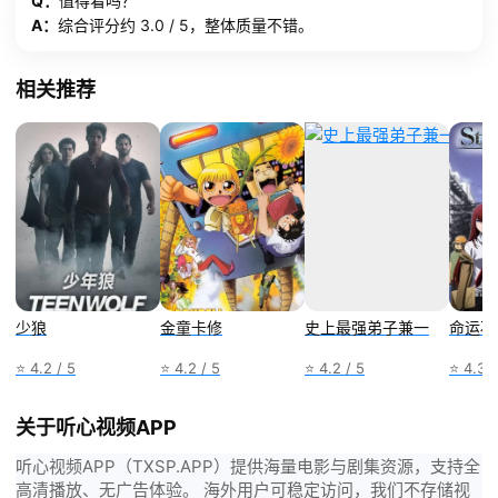
Q：
值得看吗？
A：
综合评分约 3.0 / 5，整体质量不错。
相关推荐
少狼
金童卡修
史上最强弟子兼一
命运石
⭐ 4.2 / 5
⭐ 4.2 / 5
⭐ 4.2 / 5
⭐ 4.3 /
关于听心视频APP
听心视频APP（TXSP.APP）提供海量电影与剧集资源，支持全
高清播放、无广告体验。 海外用户可稳定访问，我们不存储视