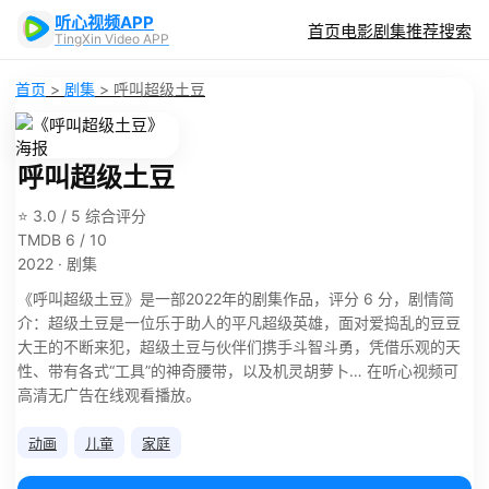
听心视频APP
首页
电影
剧集
推荐
搜索
TingXin Video APP
首页
>
剧集
>
呼叫超级土豆
呼叫超级土豆
⭐ 3.0 / 5 综合评分
TMDB 6 / 10
2022 · 剧集
《呼叫超级土豆》是一部2022年的剧集作品，评分 6 分，剧情简
介：超级土豆是一位乐于助人的平凡超级英雄，面对爱捣乱的豆豆
大王的不断来犯，超级土豆与伙伴们携手斗智斗勇，凭借乐观的天
性、带有各式“工具”的神奇腰带，以及机灵胡萝卜… 在听心视频可
高清无广告在线观看播放。
动画
儿童
家庭