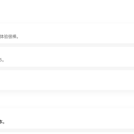
告体验很棒。
5。
本。