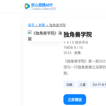
听心视频APP
TingXin Video APP
首页
>
剧集
>
独角兽学院
独角兽学院
⭐ 4 / 5 综合评分
TMDB 8 / 10
2023 · 剧集
《独角兽学院》是一部20
须与一只独角兽建立深厚的
放。
动画
儿童
Sci-Fi &
立即播放