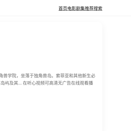
首页
电影
剧集
推荐
搜索
独角兽学院，坐落于独角兽岛。索菲亚和其他新生必
岛屿及其… 在听心视频可高清无广告在线观看播