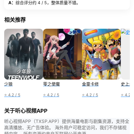
A：
综合评分约 4 / 5，整体质量不错。
相关推荐
少狼
零之使魔
金童卡修
史上最
⭐ 4.2 / 5
⭐ 4.2 / 5
⭐ 4.2 / 5
⭐ 4.2 /
关于听心视频APP
听心视频APP（TXSP.APP）提供海量电影与剧集资源，支持全
高清播放、无广告体验。 海外用户可稳定访问，我们不存储视
频内容， 所有资源均来自互联网公开来源。