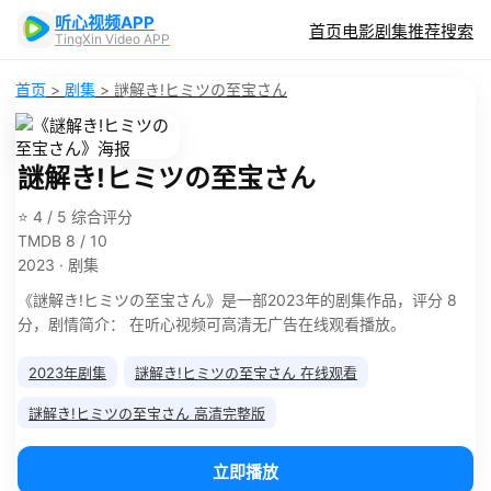
听心视频APP
首页
电影
剧集
推荐
搜索
TingXin Video APP
首页
>
剧集
>
謎解き!ヒミツの至宝さん
謎解き!ヒミツの至宝さん
⭐ 4 / 5 综合评分
TMDB 8 / 10
2023 · 剧集
《謎解き!ヒミツの至宝さん》是一部2023年的剧集作品，评分 8
分，剧情简介： 在听心视频可高清无广告在线观看播放。
2023年剧集
謎解き!ヒミツの至宝さん 在线观看
謎解き!ヒミツの至宝さん 高清完整版
立即播放