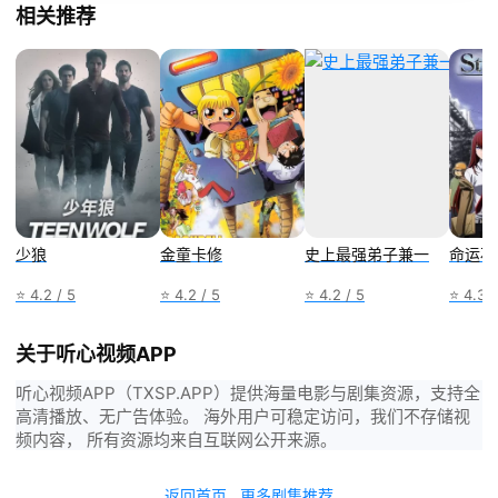
相关推荐
少狼
金童卡修
史上最强弟子兼一
命运石
⭐ 4.2 / 5
⭐ 4.2 / 5
⭐ 4.2 / 5
⭐ 4.3 /
关于听心视频APP
听心视频APP（TXSP.APP）提供海量电影与剧集资源，支持全
高清播放、无广告体验。 海外用户可稳定访问，我们不存储视
频内容， 所有资源均来自互联网公开来源。
返回首页
更多剧集推荐