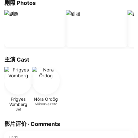
剧照 Photos
主演 Cast
Frigyes
Nóra Ördög
Vomberg
Műsorvezető
Séf
影片评价 · Comments
U101