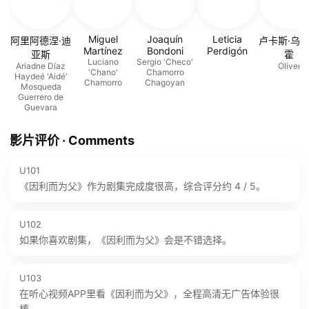
Miguel
Joaquín
Leticia
阿里阿德涅·迪
卢卡斯·乌
Martínez
Bondoni
Perdigón
亚斯
霍
Luciano
Sergio 'Checo'
Ariadne Díaz
Oliver
'Chano'
Chamorro
Haydeé 'Aidé'
Chamorro
Chagoyan
Mosqueda
Guerrero de
Guevara
影片评价 · Comments
U101
《因利而为父》作为剧集完成度很高，综合评分约 4 / 5。
U102
如果你喜欢剧集，《因利而为父》会是不错选择。
U103
在听心视频APP里看《因利而为父》，全程高清无广告体验很
棒。