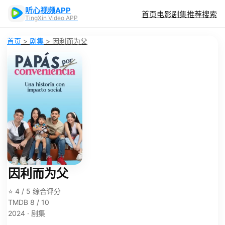
听心视频APP
首页
电影
剧集
推荐
搜索
TingXin Video APP
首页
>
剧集
>
因利而为父
因利而为父
⭐ 4 / 5 综合评分
TMDB 8 / 10
2024 · 剧集