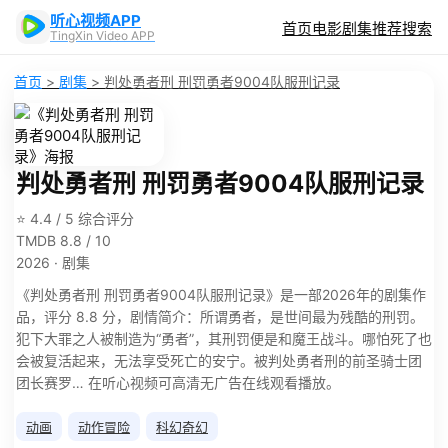
听心视频APP
首页
电影
剧集
推荐
搜索
TingXin Video APP
首页
>
剧集
>
判处勇者刑 刑罚勇者9004队服刑记录
判处勇者刑 刑罚勇者9004队服刑记录
⭐ 4.4 / 5 综合评分
TMDB 8.8 / 10
2026 · 剧集
《判处勇者刑 刑罚勇者9004队服刑记录》是一部2026年的剧集作
品，评分 8.8 分，剧情简介：所谓勇者，是世间最为残酷的刑罚。
犯下大罪之人被制造为“勇者”，其刑罚便是和魔王战斗。哪怕死了也
会被复活起来，无法享受死亡的安宁。被判处勇者刑的前圣骑士团
团长赛罗… 在听心视频可高清无广告在线观看播放。
动画
动作冒险
科幻奇幻