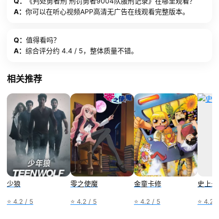
Q：
《判处勇者刑 刑罚勇者9004队服刑记录》在哪里观看？
A：
你可以在听心视频APP高清无广告在线观看完整版本。
Q：
值得看吗？
A：
综合评分约 4.4 / 5，整体质量不错。
相关推荐
少狼
零之使魔
金童卡修
史上最
⭐ 4.2 / 5
⭐ 4.2 / 5
⭐ 4.2 / 5
⭐ 4.2 /