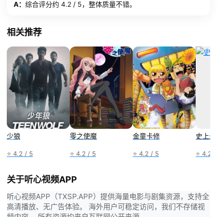
A：
综合评分约 4.2 / 5，整体质量不错。
相关推荐
少狼
零之使魔
金童卡修
史上最
⭐ 4.2 / 5
⭐ 4.2 / 5
⭐ 4.2 / 5
⭐ 4.2 /
关于听心视频APP
听心视频APP（TXSP.APP）提供海量电影与剧集资源，支持全
高清播放、无广告体验。 海外用户可稳定访问，我们不存储视
频内容， 所有资源均来自互联网公开来源。