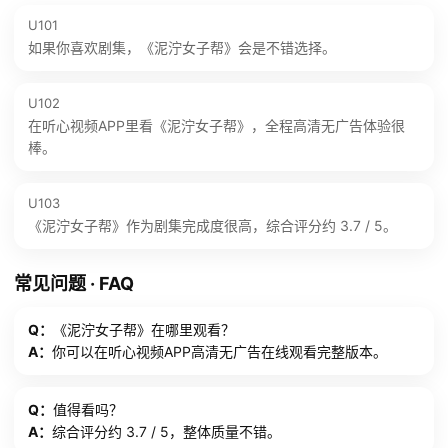
U101
如果你喜欢剧集，《泥泞女子帮》会是不错选择。
U102
在听心视频APP里看《泥泞女子帮》，全程高清无广告体验很
棒。
U103
《泥泞女子帮》作为剧集完成度很高，综合评分约 3.7 / 5。
常见问题 · FAQ
Q：
《泥泞女子帮》在哪里观看？
A：
你可以在听心视频APP高清无广告在线观看完整版本。
Q：
值得看吗？
A：
综合评分约 3.7 / 5，整体质量不错。