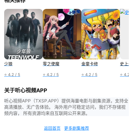
相关推荐
少狼
零之使魔
金童卡修
史上最
⭐ 4.2 / 5
⭐ 4.2 / 5
⭐ 4.2 / 5
⭐ 4.2 /
关于听心视频APP
听心视频APP（TXSP.APP）提供海量电影与剧集资源，支持全
高清播放、无广告体验。 海外用户可稳定访问，我们不存储视
频内容， 所有资源均来自互联网公开来源。
返回首页
更多剧集推荐