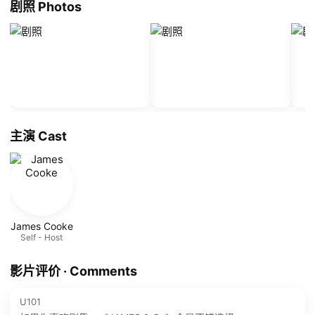
剧照 Photos
主演 Cast
James Cooke
Self - Host
影片评价 · Comments
U101