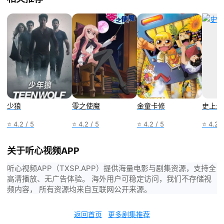
少狼
零之使魔
金童卡修
史上最
⭐ 4.2 / 5
⭐ 4.2 / 5
⭐ 4.2 / 5
⭐ 4.2 /
关于听心视频APP
听心视频APP（TXSP.APP）提供海量电影与剧集资源，支持全
高清播放、无广告体验。 海外用户可稳定访问，我们不存储视
频内容， 所有资源均来自互联网公开来源。
返回首页
更多剧集推荐