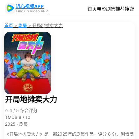
听心视频APP
首页
电影
剧集
推荐
搜索
TingXin Video APP
首页
>
剧集
>
开局地摊卖大力
开局地摊卖大力
⭐ 4 / 5 综合评分
TMDB 8 / 10
2025 · 剧集
《开局地摊卖大力》是一部2025年的剧集作品，评分 8 分，剧情简