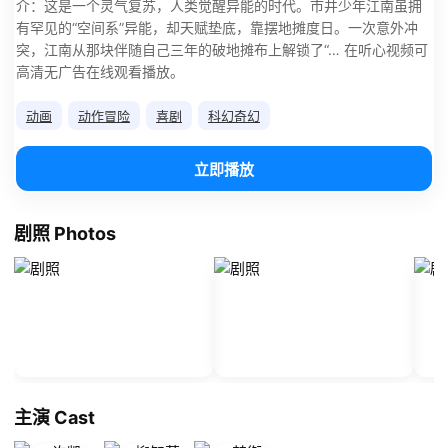
介：这是一个灵气复苏，人类觉醒异能的时代。市井少年江南虽拥
有罕见的“空间系”异能，却天赋垫底，靠摆地摊度日。一次意外冲
突，江南从那块伴随自己三年的破地摊布上解锁了“… 在听心视频可
高清无广告在线观看播放。
动画
动作冒险
喜剧
科幻奇幻
立即播放
剧照 Photos
主演 Cast