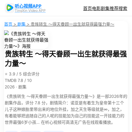
听心视频APP
首页
电影
剧集
推荐
搜索
TingXin Video APP
首页
>
剧集
>
贵族转生 ～得天眷顾一出生就获得最强力量～
贵族转生 ～得天眷顾一出生就获得最强
力量～
⭐ 3.9 / 5 综合评分
TMDB 7.8 / 10
2026 · 剧集
《贵族转生 ～得天眷顾一出生就获得最强力量～》是一部2026年的
剧集作品，评分 7.8 分，剧情简介：诺亚是有着生为皇帝第十三个
儿子这种娘胎里带出来的地位外挂，加之天生等级就是∞，加之，
有着能够把追随自己的人呢的技能加为自己的技能这一开挂能力的
世界最强6岁小孩… 在听心视频可高清无广告在线观看播放。