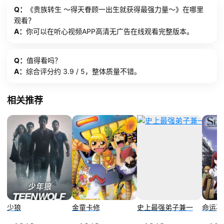
Q：
《贵族转生 ～得天眷顾一出生就获得最强力量～》在哪里
观看？
A：
你可以在听心视频APP高清无广告在线观看完整版本。
Q：
值得看吗？
A：
综合评分约 3.9 / 5，整体质量不错。
相关推荐
少狼
金童卡修
史上最强弟子兼一
命运石