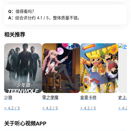
Q：
值得看吗？
A：
综合评分约 4.1 / 5，整体质量不错。
相关推荐
少狼
零之使魔
金童卡修
史上最
⭐ 4.2 / 5
⭐ 4.2 / 5
⭐ 4.2 / 5
⭐ 4.2 /
关于听心视频APP