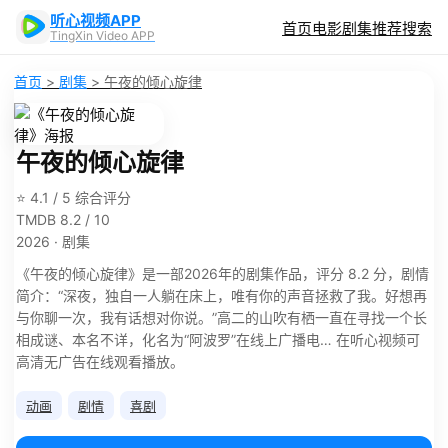
听心视频APP
首页
电影
剧集
推荐
搜索
TingXin Video APP
首页
>
剧集
>
午夜的倾心旋律
午夜的倾心旋律
⭐ 4.1 / 5 综合评分
TMDB 8.2 / 10
2026 · 剧集
《午夜的倾心旋律》是一部2026年的剧集作品，评分 8.2 分，剧情
简介：“深夜，独自一人躺在床上，唯有你的声音拯救了我。好想再
与你聊一次，我有话想对你说。”高二的山吹有栖一直在寻找一个长
相成谜、本名不详，化名为“阿波罗”在线上广播电… 在听心视频可
高清无广告在线观看播放。
动画
剧情
喜剧