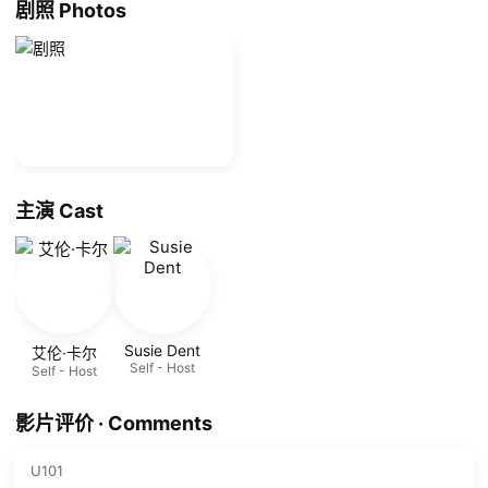
剧照 Photos
主演 Cast
Susie Dent
艾伦·卡尔
Self - Host
Self - Host
影片评价 · Comments
U101