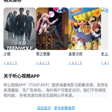
相关推荐
少狼
零之使魔
金童卡修
史上最
⭐ 4.2 / 5
⭐ 4.2 / 5
⭐ 4.2 / 5
⭐ 4.2 /
关于听心视频APP
听心视频APP（TXSP.APP）提供海量电影与剧集资源，支持全
高清播放、无广告体验。 海外用户可稳定访问，我们不存储视
频内容， 所有资源均来自互联网公开来源。
返回首页
更多剧集推荐