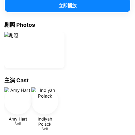
立即播放
剧照 Photos
主演 Cast
Amy Hart
Indiyah
Self
Polack
Self