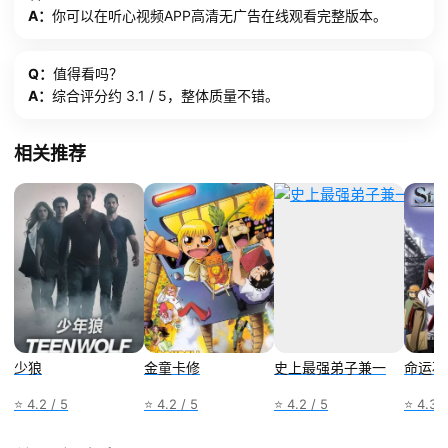
A：
你可以在听心视频APP高清无广告在线观看完整版本。
Q：
值得看吗？
A：
综合评分约 3.1 / 5，整体质量不错。
相关推荐
少狼
金童卡修
史上最强弟子兼一
命运石
⭐ 4.2 / 5
⭐ 4.2 / 5
⭐ 4.2 / 5
⭐ 4.3 /