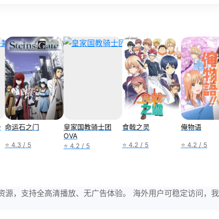
一
命运石之门
皇家国教骑士团
食戟之灵
俺物语
OVA
⭐ 4.3 / 5
⭐ 4.2 / 5
⭐ 4.2 / 5
⭐ 4.2 / 5
与剧集资源，支持全高清播放、无广告体验。 海外用户可稳定访问