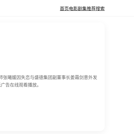
首页
电影
剧集
推荐
搜索
教师张曦媛因失恋与盛德集团副董事长姜霜剑意外发
无广告在线观看播放。