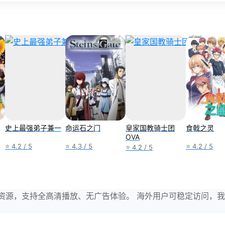
史上最强弟子兼一
命运石之门
皇家国教骑士团
食戟之灵
OVA
⭐ 4.2 / 5
⭐ 4.3 / 5
⭐ 4.2 / 5
⭐ 4.2 / 5
与剧集资源，支持全高清播放、无广告体验。 海外用户可稳定访问