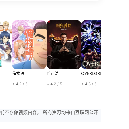
俺物语
路西法
OVERLORD
W-两
⭐ 4.2 / 5
⭐ 4.2 / 5
⭐ 4.3 / 5
⭐ 4.2 /
，我们不存储视频内容， 所有资源均来自互联网公开