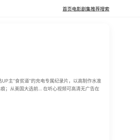
首页
电影
剧集
推荐
搜索
B站UP主“食贫道”的充电专属纪录片，以高制作水准
痕；从美国大选前… 在听心视频可高清无广告在