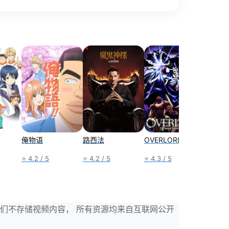
俺物语
路西法
OVERLORD
W-两
⭐ 4.2 / 5
⭐ 4.2 / 5
⭐ 4.3 / 5
⭐ 4.2 /
，我们不存储视频内容， 所有资源均来自互联网公开