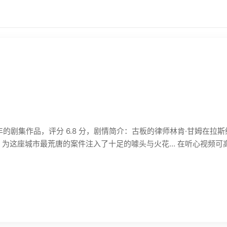
年的剧集作品，评分 6.8 分，剧情简介：古板的律师林肯·甘姆在
，为这座城市最荒唐的案件注入了十足的噱头与火花… 在听心视频可