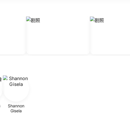
Shannon
特
Gisela