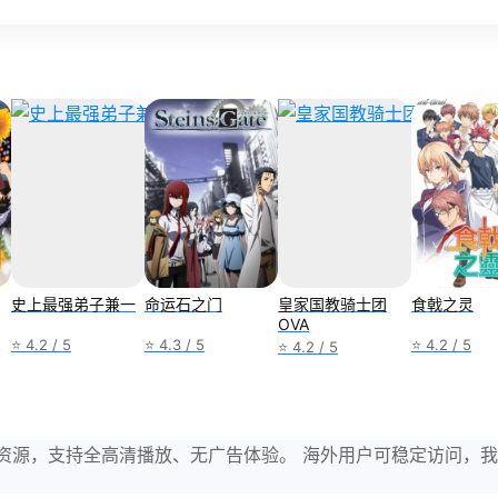
史上最强弟子兼一
命运石之门
皇家国教骑士团
食戟之灵
OVA
⭐ 4.2 / 5
⭐ 4.3 / 5
⭐ 4.2 / 5
⭐ 4.2 / 5
与剧集资源，支持全高清播放、无广告体验。 海外用户可稳定访问