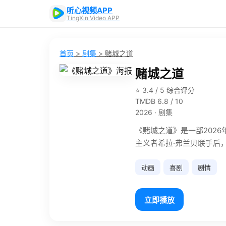
听心视频APP
TingXin Video APP
首页
>
剧集
>
赌城之道
赌城之道
⭐ 3.4 / 5 综合评分
TMDB 6.8 / 10
2026 · 剧集
《赌城之道》是一部2026
主义者希拉·弗兰贝联手后
动画
喜剧
剧情
立即播放