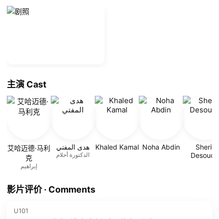
主演 Cast
هدى المفتي
Khaled Kamal
Noha Abdin
Sherif
艾哈迈德·马利
الدكتورة أحلام
Desouqy
克
إبراهيم
影片评价 · Comments
U101