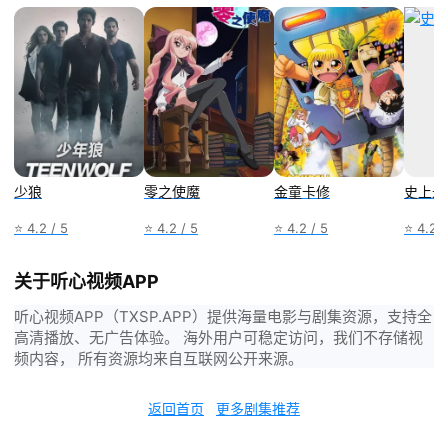
少狼
零之使魔
金童卡修
史上最
⭐ 4.2 / 5
⭐ 4.2 / 5
⭐ 4.2 / 5
⭐ 4.2 /
关于听心视频APP
听心视频APP（TXSP.APP）提供海量电影与剧集资源，支持全
高清播放、无广告体验。 海外用户可稳定访问，我们不存储视
频内容， 所有资源均来自互联网公开来源。
返回首页
更多剧集推荐