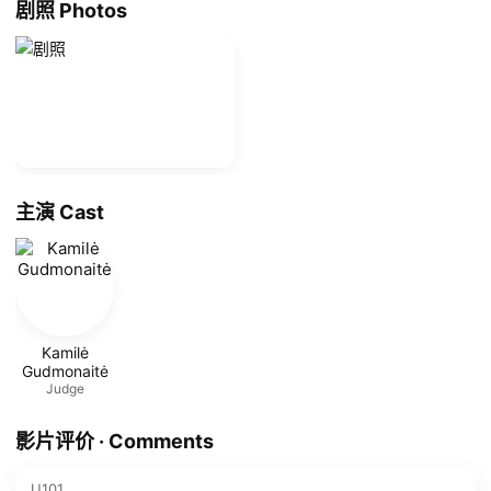
剧照 Photos
主演 Cast
Kamilė
Gudmonaitė
Judge
影片评价 · Comments
U101