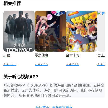
相关推荐
少狼
零之使魔
金童卡修
史上最
⭐ 4.2 / 5
⭐ 4.2 / 5
⭐ 4.2 / 5
⭐ 4.2 /
关于听心视频APP
听心视频APP（TXSP.APP）提供海量电影与剧集资源，支持全
高清播放、无广告体验。 海外用户可稳定访问，我们不存储视
频内容， 所有资源均来自互联网公开来源。
返回首页
更多剧集推荐