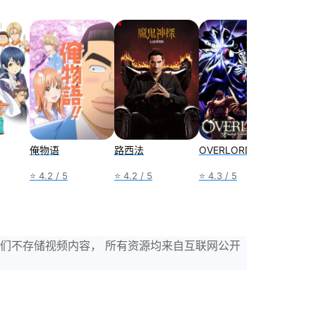
俺物语
路西法
OVERLORD
W-两
⭐ 4.2 / 5
⭐ 4.2 / 5
⭐ 4.3 / 5
⭐ 4.2 /
，我们不存储视频内容， 所有资源均来自互联网公开