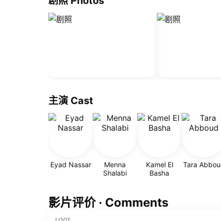
剧照 Photos
主演 Cast
Eyad Nassar
Menna
Kamel El
Tara Abbou
Shalabi
Basha
影片评价 · Comments
U101