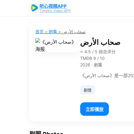
听心视频APP
TingXin Video APP
首页
>
剧集
>
صحاب الأرض
صحاب الأرض
⭐ 4.5 / 5 综合评分
TMDB 9 / 10
2026 · 剧集
《 الأرض
剧情
立即播放