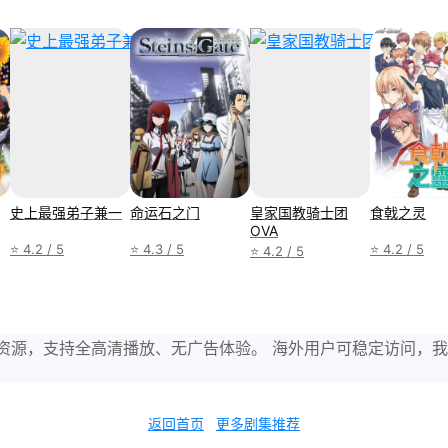
史上最强弟子兼一
命运石之门
皇家国教骑士团
食戟之灵
OVA
⭐ 4.2 / 5
⭐ 4.3 / 5
⭐ 4.2 / 5
⭐ 4.2 / 5
与剧集资源，支持全高清播放、无广告体验。 海外用户可稳定访问
返回首页
更多剧集推荐