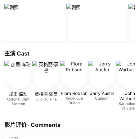
主演 Cast
Flora Robson
Jerry Austin
John
加里·库珀
英格丽·褒曼
Angelique
Cupidon
Warburto
Colonel Clint
Clio Dulaine
Buiton
Bartholom
Maroon
Van Steed
影片评价 · Comments
U101