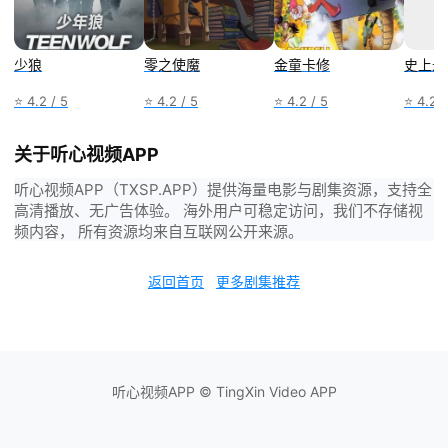
少狼
零之使魔
金童卡修
史上最
⭐ 4.2 / 5
⭐ 4.2 / 5
⭐ 4.2 / 5
⭐ 4.2 /
关于听心视频APP
听心视频APP（TXSP.APP）提供海量电影与剧集资源，支持全
高清播放、无广告体验。 海外用户可稳定访问，我们不存储视
频内容， 所有资源均来自互联网公开来源。
返回首页
更多剧集推荐
听心视频APP © TingXin Video APP