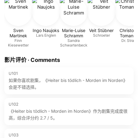
Sven
Ingo Naujoks
Marie-Luise
Veit Stübner
Christop
Martinek
Lars Englen
Schramm
Schroeter
Tomane
Finn
Sandra
Dr. Strahl
Kiesewetter
Schwartenbeck
影片评价 · Comments
U101
如果你喜欢剧集，《Heiter bis tödlich - Morden im Norden》
会是不错选择。
U102
《Heiter bis tödlich - Morden im Norden》作为剧集完成度很
高，综合评分约 2.7 / 5。
U103