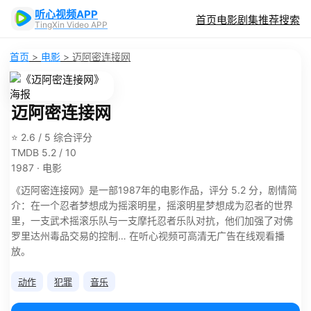
听心视频APP
首页
电影
剧集
推荐
搜索
TingXin Video APP
首页
>
电影
>
迈阿密连接网
迈阿密连接网
⭐ 2.6 / 5 综合评分
TMDB 5.2 / 10
1987 · 电影
《迈阿密连接网》是一部1987年的电影作品，评分 5.2 分，剧情简
介：在一个忍者梦想成为摇滚明星，摇滚明星梦想成为忍者的世界
里，一支武术摇滚乐队与一支摩托忍者乐队对抗，他们加强了对佛
罗里达州毒品交易的控制… 在听心视频可高清无广告在线观看播
放。
动作
犯罪
音乐