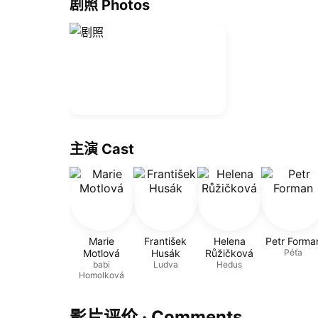
剧照 Photos
主演 Cast
Marie
František
Helena
Petr Forma
Motlová
Husák
Růžičková
Péťa
babi
Ludva
Hedus
Homolková
影片评价 · Comments