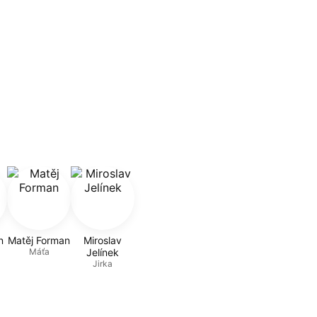
n
Matěj Forman
Miroslav
Máťa
Jelínek
Jirka