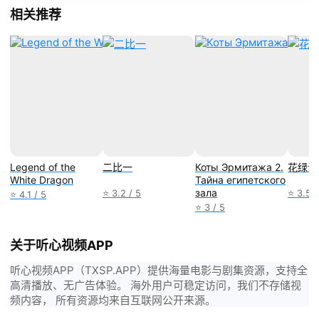
相关推荐
Legend of the
二比一
Коты Эрмитажа 2.
花绿青
White Dragon
Тайна египетского
зала
⭐ 3.2 / 5
⭐ 3.5 /
⭐ 4.1 / 5
⭐ 3 / 5
关于听心视频APP
听心视频APP（TXSP.APP）提供海量电影与剧集资源，支持全
高清播放、无广告体验。 海外用户可稳定访问，我们不存储视
频内容， 所有资源均来自互联网公开来源。