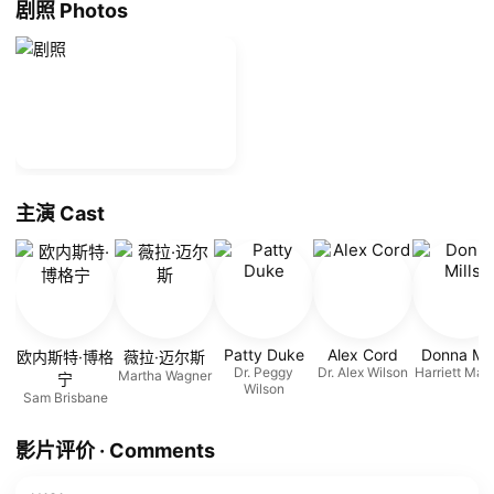
剧照 Photos
主演 Cast
Patty Duke
Alex Cord
Donna Mil
欧内斯特·博格
薇拉·迈尔斯
Dr. Peggy
Dr. Alex Wilson
Harriett Mal
Martha Wagner
宁
Wilson
Sam Brisbane
影片评价 · Comments