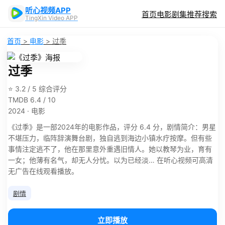
听心视频APP
首页
电影
剧集
推荐
搜索
TingXin Video APP
首页
>
电影
>
过季
过季
⭐ 3.2 / 5 综合评分
TMDB 6.4 / 10
2024 · 电影
《过季》是一部2024年的电影作品，评分 6.4 分，剧情简介：男星
不堪压力，临阵辞演舞台剧，独自逃到海边小镇水疗按摩。但有些
事情注定逃不了，他在那里意外重遇旧情人。她以教琴为业，育有
一女；他薄有名气，却无人分忧。以为已经淡… 在听心视频可高清
无广告在线观看播放。
剧情
立即播放