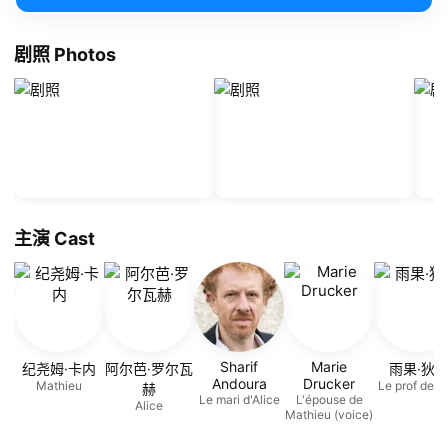
剧照 Photos
主演 Cast
Sharif
Marie
纪尧姆·卡内
阿尔芭·罗尔瓦
雨果·狄
Andoura
Drucker
Mathieu
Le prof de 
赫
Le mari d'Alice
L'épouse de
Alice
Mathieu (voice)