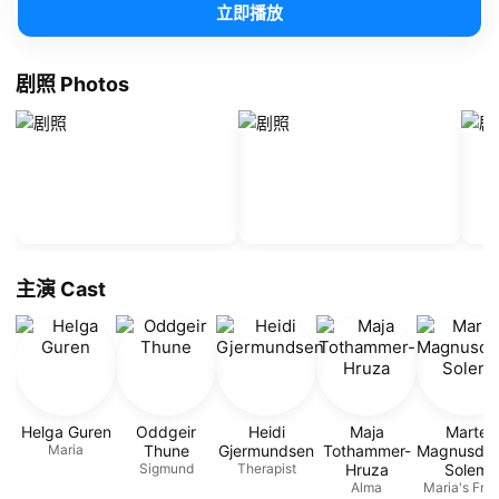
立即播放
剧照 Photos
主演 Cast
Helga Guren
Oddgeir
Heidi
Maja
Marte
Maria
Thune
Gjermundsen
Tothammer-
Magnusdot
Sigmund
Therapist
Hruza
Solem
Alma
Maria's Frie