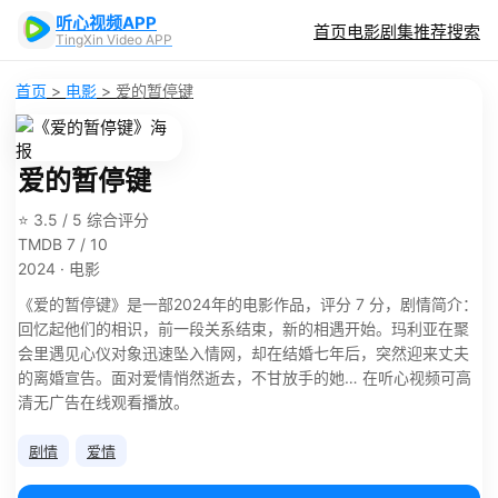
听心视频APP
首页
电影
剧集
推荐
搜索
TingXin Video APP
首页
>
电影
>
爱的暂停键
爱的暂停键
⭐ 3.5 / 5 综合评分
TMDB 7 / 10
2024 · 电影
《爱的暂停键》是一部2024年的电影作品，评分 7 分，剧情简介：
回忆起他们的相识，前一段关系结束，新的相遇开始。玛利亚在聚
会里遇见心仪对象迅速坠入情网，却在结婚七年后，突然迎来丈夫
的离婚宣告。面对爱情悄然逝去，不甘放手的她… 在听心视频可高
清无广告在线观看播放。
剧情
爱情