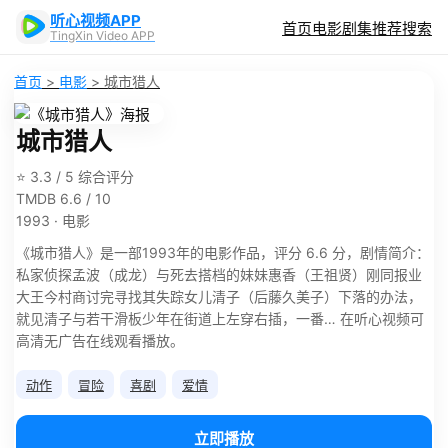
听心视频APP
首页
电影
剧集
推荐
搜索
TingXin Video APP
首页
>
电影
>
城市猎人
城市猎人
⭐ 3.3 / 5 综合评分
TMDB 6.6 / 10
1993 · 电影
《城市猎人》是一部1993年的电影作品，评分 6.6 分，剧情简介：
私家侦探孟波（成龙）与死去搭档的妹妹惠香（王祖贤）刚同报业
大王今村商讨完寻找其失踪女儿清子（后藤久美子）下落的办法，
就见清子与若干滑板少年在街道上左穿右插，一番… 在听心视频可
高清无广告在线观看播放。
动作
冒险
喜剧
爱情
立即播放