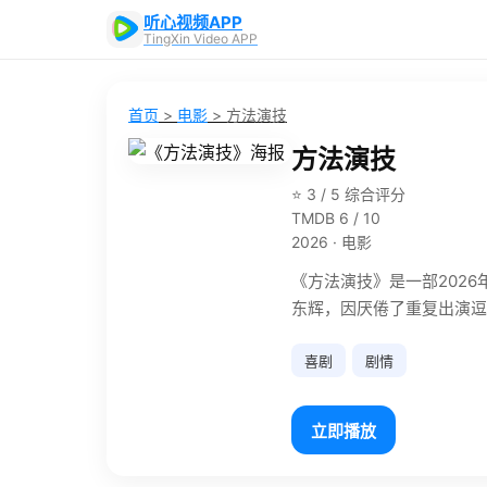
听心视频APP
TingXin Video APP
首页
>
电影
>
方法演技
方法演技
⭐ 3 / 5 综合评分
TMDB 6 / 10
2026 · 电影
《方法演技》是一部202
东辉，因厌倦了重复出演逗
喜剧
剧情
立即播放