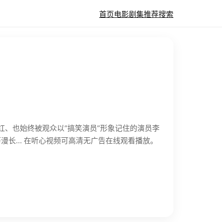
首页
电影
剧集
推荐
搜索
而红、也始终被观众以“搞笑演员”形象记住的演员李
漫长… 在听心视频可高清无广告在线观看播放。