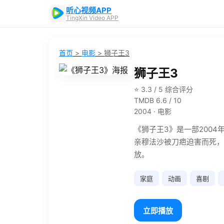
听心视频APP
TingXin Video APP
首页
>
电影
>
狮子王3
狮子王3
⭐ 3.3 / 5 综合评分
TMDB 6.6 / 10
2004 · 电影
《狮子王3》是一部200
亲穆法沙被刀疤迫害而死，
放。
家庭
动画
喜剧
立即播放