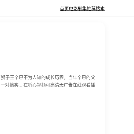
首页
电影
剧集
推荐
搜索
述了狮子王辛巴不为人知的成长历程。当年辛巴的父
一对搞笑… 在听心视频可高清无广告在线观看播