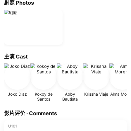
剧照 Photos
主演 Cast
Joko Diaz
Kokoy de
Abby
Krissha Viaje
Alma More
Santos
Bautista
影片评价 · Comments
U101