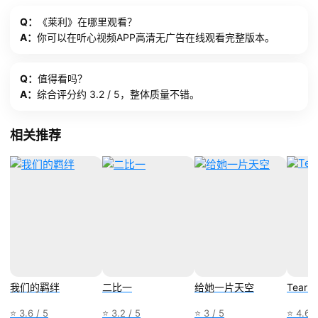
Q：
《莱利》在哪里观看？
A：
你可以在听心视频APP高清无广告在线观看完整版本。
Q：
值得看吗？
A：
综合评分约 3.2 / 5，整体质量不错。
相关推荐
我们的羁绊
二比一
给她一片天空
Tear G
⭐ 3.6 / 5
⭐ 3.2 / 5
⭐ 3 / 5
⭐ 4.6 /