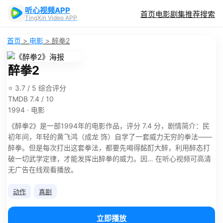
听心视频APP
首页
电影
剧集
推荐
搜索
TingXin Video APP
首页
>
电影
>
醉拳2
醉拳2
⭐ 3.7 / 5 综合评分
TMDB 7.4 / 10
1994 · 电影
《醉拳2》是一部1994年的电影作品，评分 7.4 分，剧情简介：民
初年间，年轻的黄飞鸿（成龙 饰）自学了一套威力无穷的拳法——
醉拳。但是每次打出这套拳法，都要先喝得酩酊大醉，利用醉态打
破一切武学定律，才能发挥出醉拳的威力。因… 在听心视频可高清
无广告在线观看播放。
动作
喜剧
立即播放