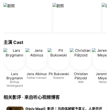
主演 Cast
Lars
Jens Albinus
Pit Bukowski
Christian
Jeremia
Brygmann
Father Iverson
Roberto
Pätzold
Meyer
Bishop
Willi
Niklas
Vestergaard
相关影评 · 来自听心视频博客
《Holy Meat》影评｜当肉体被赋予意义，人是否还