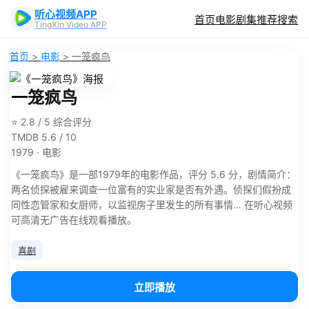
听心视频APP
首页
电影
剧集
推荐
搜索
TingXin Video APP
首页
>
电影
>
一笼疯鸟
一笼疯鸟
⭐ 2.8 / 5 综合评分
TMDB 5.6 / 10
1979 · 电影
《一笼疯鸟》是一部1979年的电影作品，评分 5.6 分，剧情简介：
两名侦探被雇来调查一位富有的实业家是否有外遇。侦探们假扮成
同性恋管家和女厨师，以监视房子里发生的所有事情… 在听心视频
可高清无广告在线观看播放。
喜剧
立即播放