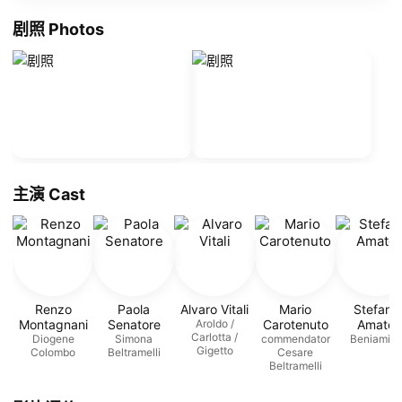
剧照 Photos
主演 Cast
Renzo
Paola
Alvaro Vitali
Mario
Stefano
Montagnani
Senatore
Aroldo /
Carotenuto
Amato
Carlotta /
Diogene
Simona
commendator
Beniamin
Gigetto
Colombo
Beltramelli
Cesare
Beltramelli