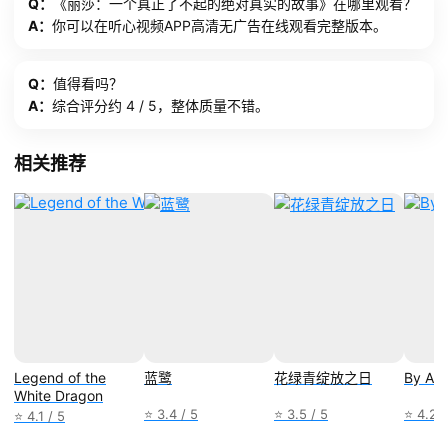
Q：
《丽莎：一个真正了不起的绝对真实的故事》在哪里观看？
A：
你可以在听心视频APP高清无广告在线观看完整版本。
Q：
值得看吗？
A：
综合评分约 4 / 5，整体质量不错。
相关推荐
Legend of the
蓝鹭
花绿青绽放之日
By An
White Dragon
⭐ 3.4 / 5
⭐ 3.5 / 5
⭐ 4.2 /
⭐ 4.1 / 5