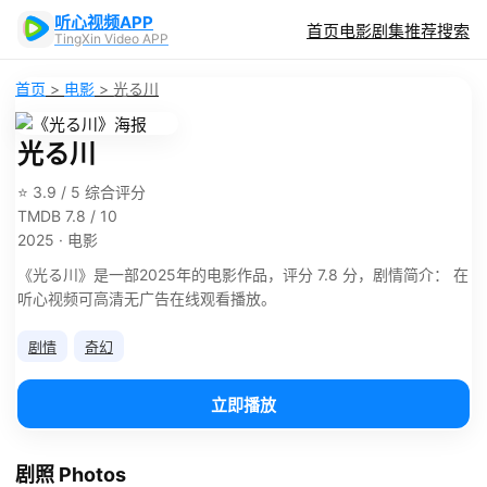
听心视频APP
首页
电影
剧集
推荐
搜索
TingXin Video APP
首页
>
电影
>
光る川
光る川
⭐ 3.9 / 5 综合评分
TMDB 7.8 / 10
2025 · 电影
《光る川》是一部2025年的电影作品，评分 7.8 分，剧情简介： 在
听心视频可高清无广告在线观看播放。
剧情
奇幻
立即播放
剧照 Photos