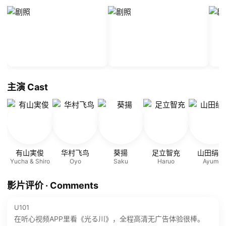
主演 Cast
有山実俊
华村飞鸟
葵揚
足立智充
山田绢绪
Yucha & Shiro
Oyo
Saku
Haruo
Ayumi
影片评价 · Comments
U101
在听心视频APP里看《光る川》，全程高清无广告体验很棒。