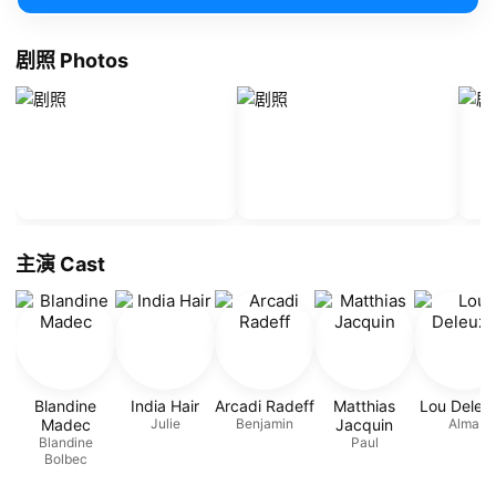
剧照 Photos
主演 Cast
Blandine
India Hair
Arcadi Radeff
Matthias
Lou Deleu
Madec
Julie
Benjamin
Jacquin
Alma
Blandine
Paul
Bolbec