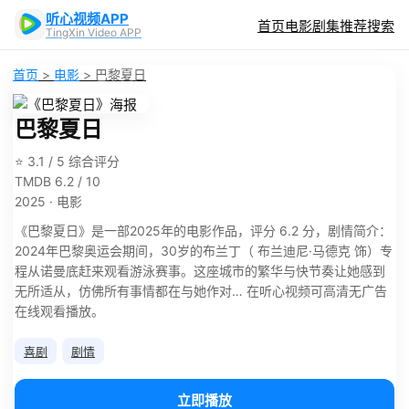
听心视频APP
首页
电影
剧集
推荐
搜索
TingXin Video APP
首页
>
电影
>
巴黎夏日
巴黎夏日
⭐ 3.1 / 5 综合评分
TMDB 6.2 / 10
2025 · 电影
《巴黎夏日》是一部2025年的电影作品，评分 6.2 分，剧情简介：
2024年巴黎奥运会期间，30岁的布兰丁（ 布兰迪尼·马德克 饰）专
程从诺曼底赶来观看游泳赛事。这座城市的繁华与快节奏让她感到
无所适从，仿佛所有事情都在与她作对… 在听心视频可高清无广告
在线观看播放。
喜剧
剧情
立即播放