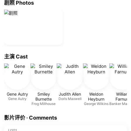
剧照 Photos
主演 Cast
Gene Autry
Smiley
Judith Allen
Weldon
William
Gene Autry
Burnette
Doris Maxwell
Heyburn
Farnum
Frog Millhouse
George Wilkins
Banker Maxw
影片评价 · Comments
U101