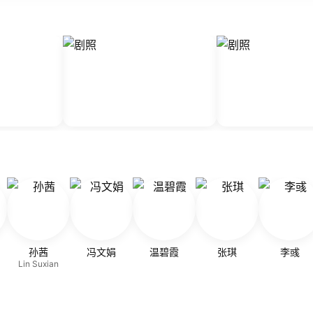
孙茜
冯文娟
温碧霞
张琪
李彧
Lin Suxian