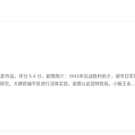
的电影作品，评分 5.4 分，剧情简介：1945年抗战胜利前夕，侵华
研究，大肆抓捕平民进行活体实验，妄图以此扭转败局。小贩王永…