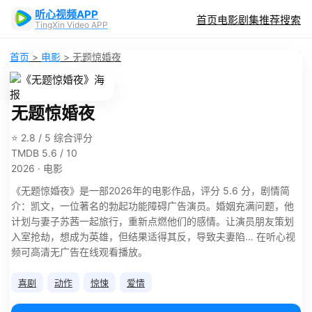
听心视频APP
首页
电影
剧集
推荐
搜索
TingXin Video APP
首页
>
电影
>
无题惊婚夜
无题惊婚夜
⭐ 2.8 / 5 综合评分
TMDB 5.6 / 10
2026 · 电影
《无题惊婚夜》是一部2026年的电影作品，评分 5.6 分，剧情简
介：凯文，一位著名的勃起功能障碍广告演员。婚姻充满问题，他
计划与妻子苏茜一起旅行，重新点燃他们的感情。让演员朋友策划
入室抢劫，想成为英雄，但结果适得其反，导致夫妻陷… 在听心视
频可高清无广告在线观看播放。
喜剧
动作
惊悚
爱情