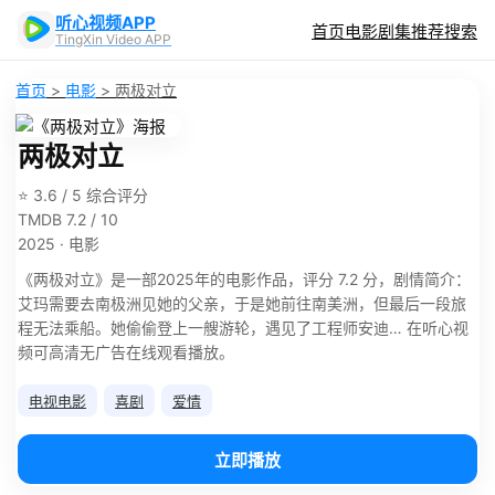
听心视频APP
首页
电影
剧集
推荐
搜索
TingXin Video APP
首页
>
电影
>
两极对立
两极对立
⭐ 3.6 / 5 综合评分
TMDB 7.2 / 10
2025 · 电影
《两极对立》是一部2025年的电影作品，评分 7.2 分，剧情简介：
艾玛需要去南极洲见她的父亲，于是她前往南美洲，但最后一段旅
程无法乘船。她偷偷登上一艘游轮，遇见了工程师安迪… 在听心视
频可高清无广告在线观看播放。
电视电影
喜剧
爱情
立即播放