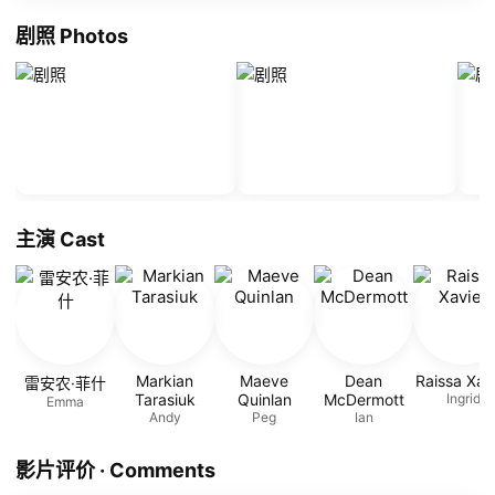
剧照 Photos
主演 Cast
Markian
Maeve
Dean
Raissa Xav
雷安农·菲什
Tarasiuk
Quinlan
McDermott
Ingrid
Emma
Andy
Peg
Ian
影片评价 · Comments