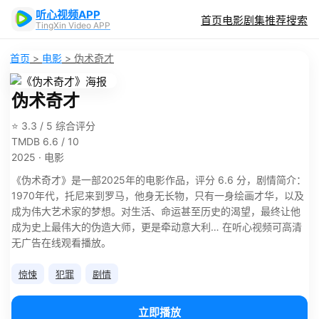
听心视频APP
首页
电影
剧集
推荐
搜索
TingXin Video APP
首页
>
电影
>
伪术奇才
伪术奇才
⭐ 3.3 / 5 综合评分
TMDB 6.6 / 10
2025 · 电影
《伪术奇才》是一部2025年的电影作品，评分 6.6 分，剧情简介：
1970年代，托尼来到罗马，他身无长物，只有一身绘画才华，以及
成为伟大艺术家的梦想。对生活、命运甚至历史的渴望，最终让他
成为史上最伟大的伪造大师，更是牵动意大利… 在听心视频可高清
无广告在线观看播放。
惊悚
犯罪
剧情
立即播放