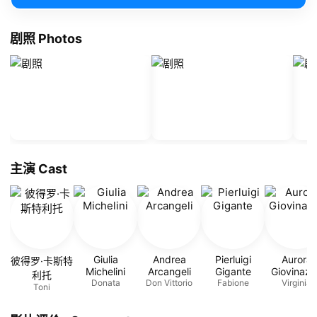
剧照 Photos
主演 Cast
Giulia
Andrea
Pierluigi
Aurora
彼得罗·卡斯特
Michelini
Arcangeli
Gigante
Giovinazz
利托
Donata
Don Vittorio
Fabione
Virginia
Toni